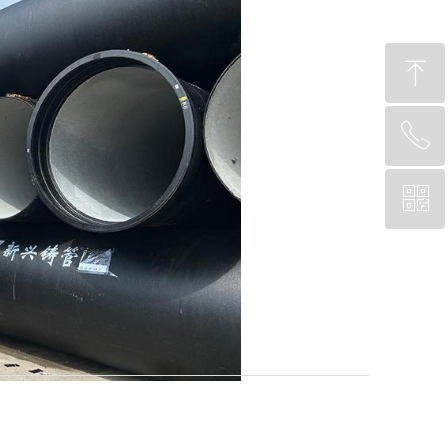
ꁸ
ꂅ
回到顶部
ꀥ
13271835678
微信二维码