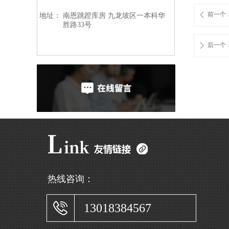
前一个
ꄴ
地址：
南恩跳蹬库房 九龙坡区一本科华
胜路33号
后一个
ꄲ
热线咨询：
13018384567